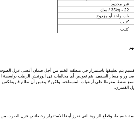
غير محدود
22 - 35kg / سك
باب واحد أو مزدوج
كتيب
كتيب
يم
ام التقسيم يتم تطبيقها باستمرار في منطقة الختم من أجل ضمان أقصى عزل الصوت
ة ضد ور و مسار السقف.
يتم تعويض أي مخالفات في الورنيش الرطب بواسطة الأ
 تضع ضغطا مفرطا على أرضيات المسطحة، ولكن لا يضمن أن نظام فاريفلكس 
ول القسري.
صممة خصيصا، وقطع الزاوية التي تعزز أيضا الاستقرار وخصائص عزل الصوت من 