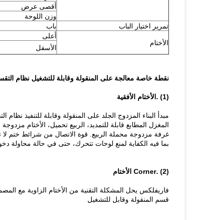
أقصى عرض
وزن اللوحة
تمرير اختيار الباب
باب
أعلى
الأختام
الأسفل
نقطة خاصة معالجة على
المنقولة وقابلة للتشغيل
نظام
التقس
(1) .الأختام الأفقية
مبدأ البناء المزدوج الجلد على المنقولة وقابلة للتنفيذ نظ
المغزل المطابع قابلة للتمديد، الربيع تحميل، الأختام مزدوج
غرفة مزدوجة محملة الربيع.
قوة الاتصال من شرائط ختم لا
بما فيه الكفاية لمنع لوحات تتحرك، حتى في حالة محاولة دخ
(2) .Corner الأختام
فاريفلكس يحل المشكلة التقنية من الأختام الزاوية مع الم
قسم المنقولة وقابل للتشغيل