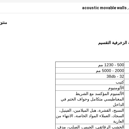
acoustic movable walls
,
منتو
 الزخرفية التقسيم
500 - 1230 مم
2000 - 5000 مم
32 - 38db
كتيب
الألومنيوم
الألمنيوم المؤكسد مع الشريط
المغناطيسي متكامل وحواف الختم في
الداخل
النسيج، القشرة، هبل الميلامين، الفينيل،
السجاد، العملاء المواد الخاصة، الانتهاء من
العارية
الخشب الرقائقي، الجبس، الصلب، مدف