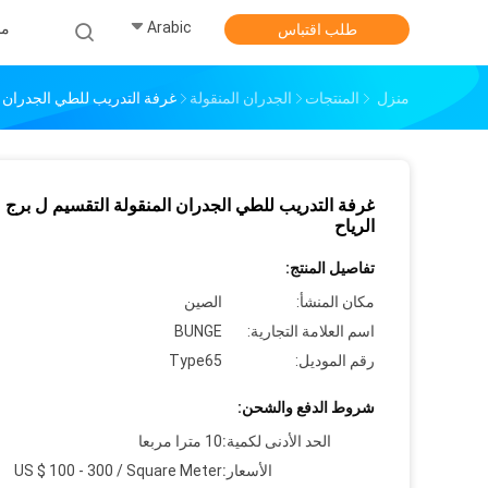
Arabic
من
طلب اقتباس
منزل
المنتجات
الجدران المنقولة
غرفة التدريب للطي الجدران ال
غرفة التدريب للطي الجدران المنقولة التقسيم ل برج 
الرياح
تفاصيل المنتج:
مكان المنشأ:
الصين
اسم العلامة التجارية:
BUNGE
رقم الموديل:
Type65
شروط الدفع والشحن:
الحد الأدنى لكمية:
10 مترا مربعا
الأسعار:
US $ 100 - 300 / Square Meter