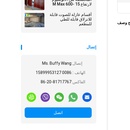
لارتفاع 15 M Max 600-
1200 mm
أقسام عازلة للصوت قابلة
للانزلاق قابلة للطي
ج وصف
للمطعم
إتصال
إتصال:
Ms. Buffy Wang
الهاتف ::
0086 15899953127
الفاكس:
86-20-81717767
اتصل