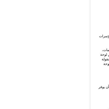
ؤتمرات
مات،
 لوحة
قولة
وحة
أن يوفر