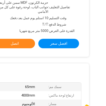
حزمة الكرتون، MDF سمن على أرب
تفاصيل التغليف:
جوانب الباب، لوحة رغوة على كل من
الأمامي
وقت التسليم:
10 استلم يوم عمل بعد دفعك
شروط الدفع:
T/T
القدرة على العرض:
5000 متر مربع شهريا
افضل سعر
اتصل
سمك مم:
65mm
ارتفاع لوحة ماكس:
4000mm
مسار:
الألومنيوم