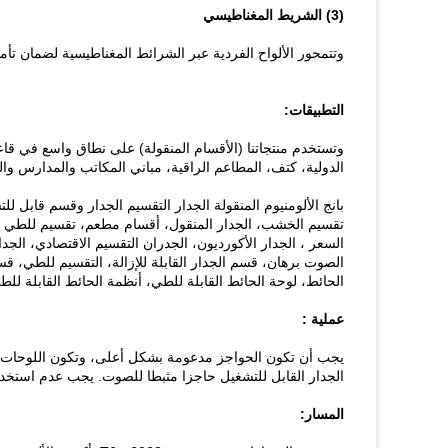
(3) الشريط المغناطيسي
وتتمحور الألواح الفردية عبر الشرائط المغناطيسية لضمان تأمي
التطبيقات:
وتستخدم منتجاتنا (الأقسام المنقولة) على نطاق واسع في قا
الدولية، كتف، المطاعم الراقية، مباني المكاتب والمدارس وا
بانج الألومنيوم المنقولة الجدار التقسيم الجدار وقسم قابل 
تقسيم الخشب، الجدار المنقول، أقسام مطعم، تقسيم للطي ال
السعر ، الجدار الأكورديون، الجدران التقسيم الاقتصادي، الج
الصوت برهان، قسم الجدار القابلة للإزالة، التقسيم للطي، قس
الحائط، لوحة الحائط القابلة للطي، أنظمة الحائط القابلة للط
عملية :
يجب أن تكون الحواجز مدعومة بشكل أعلى، وتكون اللوحات 
الجدار القابل للتشغيل حاجزا مثبطا للصوت.
يجب عدم استخدا
المسار: