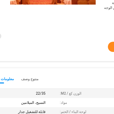
عة
 الوجه
منتوج وصف
معلومات ت
الوزن كغ / M2:
22/35
مواد:
النسيج، الميلامين
لوحة البناء / الختم:
قابلة للتشغيل جدار