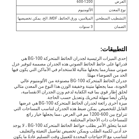
العرض
600-1200
نوع المعدن
الألومنيوم
التشطيب السطحي
الميلامين، ورق الحائط، MDF، الخ، يمكن تخصيصها
الضمان
3 سنوات
التطبيقات:
إحدى الميزات الرئيسية لجدران الحائط المتحركة BG-100 هي
قدراتها على حائط الحائط الصوتي هذه الجدران مصممة لتوفير عزل
صوتي ممتازمما يجعلها مثالية للاستخدام في الأماكن التي يكون فيها
الحد من الضوضاء مهمًا.
جدران الحائط المتحركة BG-100 مصنوعة من الألومنيوم عالي
الجودة، مما يجعلها متينة وخفيفة الوزن.هذا النوع من المعدن مثالي
لخلق إطار قوي بما فيه الكفاية لدعم وزن الجدران الانقسامية،
ولكن أيضا سهلة لتحريك وتعديل حسب الحاجة.
ميزة أخرى رائعة لجدران الحائط المتحركة BG-100 هي عرضها
القابل للتخصيص. يمكن ضبط هذه الجدران لتناسب المساحات التي
تتراوح بين 600-1200 مم في العرض ،مما يجعلها خيار رائع
للمساحات ذات الأحجام المختلفة.
عندما يتعلق الأمر بطلب حوائط الحائط المتحركة BG-100 ، لا يوجد
حد أدنى لكمية الطلب ويمكن تخصيص تفاصيل التعبئة والتغليف
لتتناسب مع الاحتياجات المحددة للعميل.وقت التسليم عادةً ما يكون