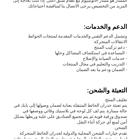
المسار هو مسار الألومنيوم مع نظام شنق أعلى. إذا كنت بحاجة إلى
المزيد من التخصيص،يرجى الاتصال بنا لمناقشة احتياجاتك.
الدعم والخدمات:
وتشمل الدعم التقني والخدمات المقدمة لمنتجات الحوائط
الانتقالات المتحركة:
- دعم تركيب المنتج
- المساعدة في استكشاف المشاكل وحلها
- خدمات الصيانة والإصلاح
- التدريب والتعليم في مجال المنتجات
- الضمان ودعم ما بعد الضمان
التعبئة والشحن:
تغليف المنتج:
يتم تعبئة جدران الحائط المتنقلة بعناية لضمان وصولها إلى بابك في
حالة ممتازة. يتم لف كل لوحة في بلاستيك وقائي ووضعها في
صندوق ورقية قوية.ثم يتم تجميع الصناديق على علبة وربطها بشكل
آمن لمنع أي حركة أثناء النقل.
الشحن:
نقدم خيارات الشحن المحلية والدولية لجدران الحائط المتحركة
لدينا. يتم شحن الطلبات المحلية عن طريق النقل البري وتصل عادة