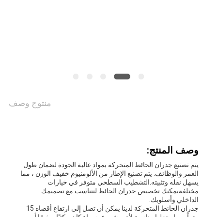
اقتباس
خريطة
الموقع
PRIVACY
منتوج وصف
POLICY
وصف المنتج:
يتم تصنيع جدران الحائط المتحركة بمواد عالية الجودة لضمان طول
العمر والوظائف. يتم تصنيع الإطار من الألومنيوم خفيف الوزن ، مما
يسهل نقله وتثبيته.التشطيب السطحي متوفر في خيارات
مختلفةيمكنك تخصيص جدران الحائط لتتناسب مع تصميمك
الداخلي وأسلوبك.
جدران الحائط المتحركة لدينا يمكن أن تصل إلى ارتفاع أقصاه 15