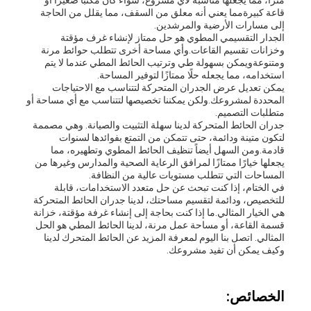
متراً، مما يجعلها مناسبة لأي مشروع، سواء كان مكتبًا صغيرًا أو
قاعة كبيرةمما يعني أنه معلق من السقف، مما يقلل من الحاجة
إلى مسارات الأرضية والمرشدين.
الجدار التقسيمي المطوي هو حل ممتاز لإنشاء غرف مؤقتة
وخزانات تقسيم القاعات.وأي مساحة أخرى تتطلب حوائط مرنة
ومتنوعةويمكن بسهولة طي وترتيب الحائط المطي عندما لا يتم
استخدامه، مما يجعله حلًا ممتازًا لتوفير المساحة.
يمكن تعديل عرض الجدران المتحركة لتتناسب مع الاحتياجات
المحددة لمشروعك.ولكن يمكننا تخصيصها لتتناسب مع أي مساحة أو
متطلبات التصميم.
جدران الحائط المتحركة لدينا سهلة التثبيت والصيانة. وهي مصممة
لتكون متينة ودائمة، حتى تتمكن من التمتع بفوائدها لسنوات
قادمة.ومن السهل أيضاً تنظيف الحائط المطوي وتطهيره، مما
يجعلها خيارًا ممتازًا لمرافق الرعاية الصحية والمدارس وغيرها من
المساحات التي تتطلب مستويات عالية من النظافة.
في الختام، إذا كنت تبحث عن حل متعدد الاستخدامات، قابلة
للتخصيص، ودائمة لتقسيم مساحتك، لدينا جدران الحائط المتحركة
هي الخيار المثالي.ما إذا كنت بحاجة إلى إنشاء غرفة مؤقتة، خزانة
قسمة القاعة، أو مساحة عمل مرنة، لدينا الحائط المطي هو الحل
المثالي. اتصل بنا اليوم لمعرفة المزيد عن الحائط المتحرك لدينا
وكيف يمكن أن تفيد مشروعك.
الخصائص: