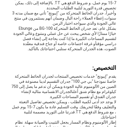
7-15 يوم عمل، و شروط الدفع هي TT. بالإضافة إلى ذلك، يمكن
تخصيص قدرة التوريد لتلبية الطلبات المحددة.
وأخيراً، جدران الحائط المتحركة من "إيبونج" تأتي مع ضمان مدته 3
سنوات،إعطاء العملاء راحة البال وضمان أنهم يستثمرون في منتج
عالي الجودة والذي سيواجه اختبار الزمن.
بشكل عام، تعد جدران الحائط المتحركة BG-100 من Ebunge
خيارًا ممتازًا لأي شخص يبحث عن حل عملي ومتنوع وعالي الجودة
لتقسيم المساحات الكبيرة.ما إذا كنت بحاجة إلى إنشاء فصل
دراسي مؤقتأو غرفة اجتماعات خاصة أو جناح فندقية معقّدة
الصوت، هذه الجدران المتحركة ستلبي احتياجاتك بالتأكيد.
التخصيص:
يقدم "إيبونج" خدمات تخصيص المنتجات لجدران الحائط المتحركة
خاصةً نموذجنا "بي جي 100".جدران التقسيم لدينا مصنوعة في
الصين من الألومنيوم عالية الجودة ويمكن أن تدعم ما يصل إلى 750
كيلوغرام مع نظام شنق أعلىالجدران الانقسامية مثالية لإنشاء
جدران الفندق أو تقسيم المساحات الكبيرة.
لا يوجد حد أدنى لكمية الطلب ، ويمكن تخصيص تفاصيل التعبئة
والتغليف وفقًا لتحريفك. وقت التسليم عادة ما يكون 7-15 يوم عمل
، مع شروط الدفع هي TT.قدرتنا على التوريد مصممة لتلبية
احتياجاتك.
إطار الألومنيوم ونظام المسار يجعل التثبيت والصيانة سهلة. نظام