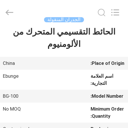
Bunge
Building
Material
Industrial
الجدران المنقولة
Co.,
Ltd.
الحائط التقسيمي المتحرك من
منزل،
All
Rights
Reserved.
الألومنيوم
بيت
منتجات
China
Place of Origin:
اسم العلامة
Ebunge
التجارية:
معلومات
عنا
BG-100
Model Number:
No MOQ
Minimum Order
Quantity:
جولة