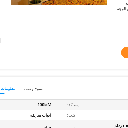
عة
 الوجه
منتوج وصف
معلومات ت
سماكة:
100MM
اكتب:
أبواب منزلقة
الفندق، غرفة قاعة .meeting وهلم
مسار:
فولاذ