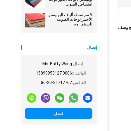
امتصاص الصوت
9 مم سمك ألياف البوليستر
الأحمر لوحات الصوتية
للسينما أوم
ج وصف
إتصال
إتصال:
Ms. Buffy Wang
الهاتف ::
0086 15899953127
الفاكس:
86-20-81717767
اتصل