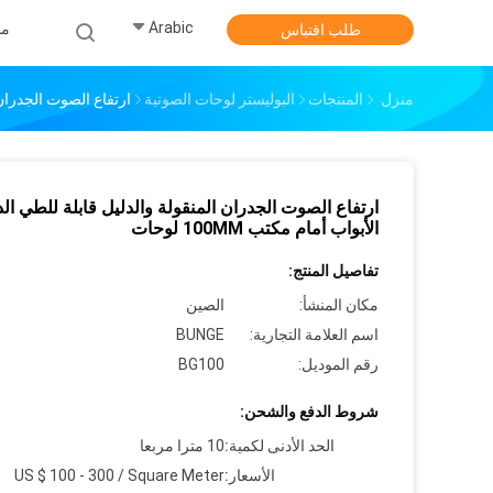
Arabic
من
طلب اقتباس
منزل
المنتجات
البوليستر لوحات الصوتية
ارتفاع الصوت الجدران الم
ارتفاع الصوت الجدران المنقولة والدليل قابلة للطي الد
الأبواب أمام مكتب 100MM لوحات
تفاصيل المنتج:
مكان المنشأ:
الصين
اسم العلامة التجارية:
BUNGE
رقم الموديل:
BG100
شروط الدفع والشحن:
الحد الأدنى لكمية:
10 مترا مربعا
الأسعار:
US $ 100 - 300 / Square Meter