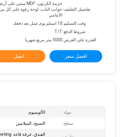
حزمة الكرتون، MDF سمن على أرب
تفاصيل التغليف:
جوانب الباب، لوحة رغوة على كل من
الأمامي
وقت التسليم:
10 استلم يوم عمل بعد دفعك
شروط الدفع:
T/T
القدرة على العرض:
5000 متر مربع شهريا
افضل سعر
اتصل
مواد:
الألومنيوم
سطح:
النسيج، الميلامين
تطبيق: