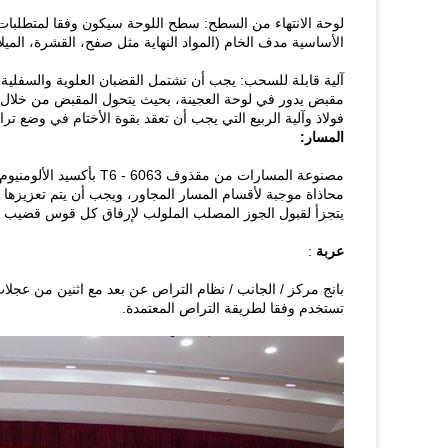
لوحة الانتهاء من السطح: سطح اللوحة سيكون وفقا لمتطلبات ال
الأساسية مدف الخام (المواد النهاية مثل صفح، القشرة، الميلام
آلية قابلة للسحب: يجب أن تشتمل القضبان العلوية والسفلي
فولاذ وآلية الربيع التي يجب أن تعقد بقوة الأختام في وضع تر
المسار:
مصنوعة المسارات من مقذوف 6063 - T6 بأكسيد الألومنيوم.
محاذاة موجبة لأقسام المسار المجاور، ويجب أن يتم تعزيزها
يتجزأ لقبول الجوز المصلب الملولب لإرفاق كل قوس قضيب ق
عربة
:
تستخدم وفقا لطريقة التراص المعتمدة.