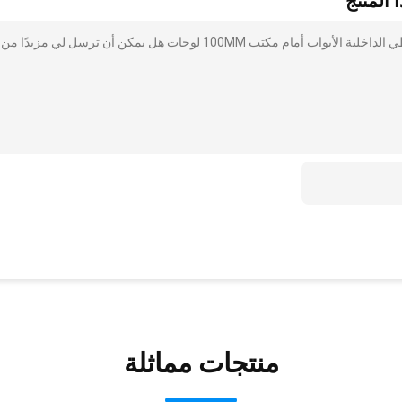
 المنتج
أنا مهتم بذلك ارتفاع الصوت الجدران المنقولة والدليل قابلة للطي الداخلية الأبواب أمام مكتب 100MM لوحات هل يمكن أن ترسل لي مزيدًا من
منتجات مماثلة