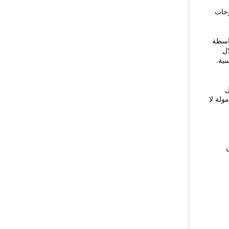
حات
واسطة
لال
سية.
ل
لة لا
جب أن