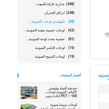
(288)
جدارية عازلة للصوت
(248)
انزلاق الجدران
(28)
البوليستر لوحات الصوتية...
(62)
لوحات خشبية مثقبة الصوتية...
(81)
خشبية مخدد لوحة الصوتية...
(15)
لوحات الناشر الصوتية
(19)
لوحات النسيج الصوتية
أفضل المنتجات
فصيلية
صديقة للبيئة بوليستر
الألياف الصوتية لوحات ،
100 ٪ PET إعادة تدوير
المواد الغذائية الأساسية
مجلس امتصاص
لوحات سينما صوتية
بوليستر / لوحة ديكور لوحة