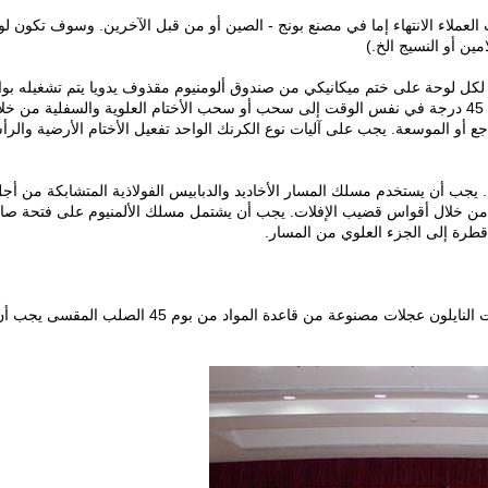
عملاء الانتهاء إما في مصنع بونج - الصين أو من قبل الآخرين.
وسوف تكون لو
ين أو النسيج الخ.)
ة لكل لوحة على ختم ميكانيكي من صندوق ألومنيوم مقذوف يدويا يتم تشغيله ب
مقبض يدور في لوحة العجينة، بحيث يتحول المقبض من خلال 45 درجة في نفس الوقت إلى سحب أو سحب الأختام العلوية والسفلية من خ
اجع أو الموسعة.
يجب على آليات نوع الكرنك الواحد تفعيل الأختام الأرضية والرأ
يجب أن يستخدم مسلك المسار الأخاديد والدبابيس الفولاذية المتشابكة من أج
 من خلال أقواس قضيب الإفلات.
يجب أن يشتمل مسلك الألمنيوم على فتحة صامو
طرة إلى الجزء العلوي من المسار.
بانج مركز / الجانب / نظام التراص عن بعد مع اثنين من عجلات النايلون عجلات مصنوعة من قاعدة المواد من بوم 45 الصلب المقسى ي