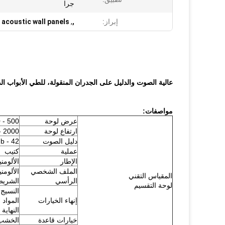
جرا
إبراز:
,
,
acoustic wall panels
عالية الصوت والدليل على الجدران المنقولة، للطي الأبواب الداخ
مواصفات:
عرض لوحة
500 - 1230 مم
ارتفاع لوحة
2000 - 13000 مم
دليل الصوت
42 - 45db
عملية
كتيب
الإطار
الألومن
الملف الشخصي
الألومن
المقياس التقني
الرأسي
الشريط
لوحة التقسيم
النسيج،
إنهاء الخيارات
المواد 
النهاية 
خيارات قاعدة
الخشب 