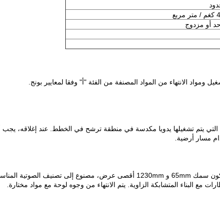
دود
حد أو مزدوج
ل ومواد الانتهاء من المواد المصنفة من الفئة "أ" وفقا لمعايير بونج.
التي يتم تشغيلها يدويا مكدسة في منطقة ترشح في الخطط.
عند إغلاقه، يجب 
م مسار أرضية.
وستكون لوحات مصنوعة من لوحات مدف 9mm ويجب أن يكون سمك 65mm و 1230mm أقصى عرض، مصنوع إلى تصنيف الصوتية المن
ات مع البناء المتشابكة الزاوية.
يتم الانتهاء من وجوه لوحة مع مواد مختارة.