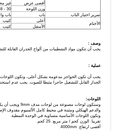
أقصى عرض
غير مح
وزن اللوحة
30 - 48 كغم / متر مربع
تمرير اختيار الباب
باب
باب وا
أعلى
كتيب
الأختام
الأسفل
كتيب
وصف :
يجب أن تتكون مواد التشطيبات من ألواح الجدران القابلة للتشغي
عملية :
يجب أن تكون الحواجز مدعومة بشكل أعلى، وتكون اللوحات 
الجدار القابل للتشغيل حاجزا مثبطا للصوت.
يجب عدم استخدا
اللوحات:
والدعم الهيكلي ومثبتة في محيط كامل الألمنيوم مقذوف الإطار
وتكون اللوحات الأساسية متساوية في الوحدة النمطية.
تقريبا.
الوزن كجم / متر مربع: 25 كجم
أقصى ارتفاع: 4000mm.