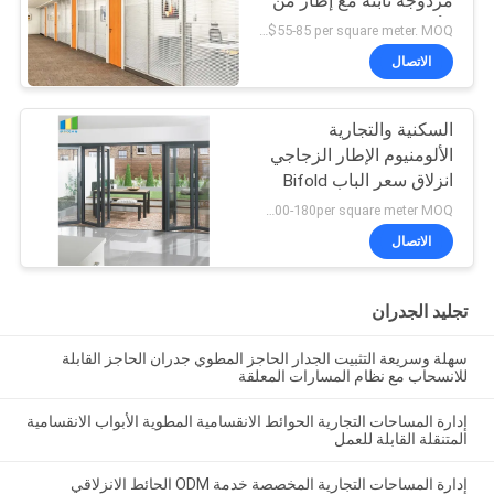
مزدوجة ثابتة مع إطار من
الألومنيوم
US $55-85 per square meter. MOQ:لا موك ، 1 متر مربع متاح أيضا.
الاتصال
السكنية والتجارية
الألومنيوم الإطار الزجاجي
انزلاق سعر الباب Bifold
US $100-180per square meter MOQ:لا موك ، 1 متر مربع متاح أيضا
الاتصال
تجليد الجدران
سهلة وسريعة التثبيت الجدار الحاجز المطوي جدران الحاجز القابلة
للانسحاب مع نظام المسارات المعلقة
إدارة المساحات التجارية الحوائط الانقسامية المطوية الأبواب الانقسامية
المتنقلة القابلة للعمل
إدارة المساحات التجارية المخصصة خدمة ODM الحائط الانزلاقي