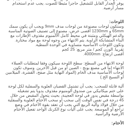
يوفر الجدار القابل للتشغيل حاجزا مثبطا للصوت.
يجب عدم استخدام
مسار أرضية.
اللوحات:
وستكون لوحات مصنوعة من لوحات مدف 9mm ويجب أن يكون سمك
65mm و 1230mm أقصى عرض، مصنوع إلى تصنيف الصوتية المناسبة
والدعم الهيكلي ومثبتة في محيط كامل الألمنيوم مقذوف الإطارات مع
البناء المتشابكة الزاوية.
يتم الانتهاء من وجوه لوحة مع مواد مختارة.
وتكون اللوحات الأساسية متساوية في الوحدة النمطية.
تقريبا.
الوزن كجم / متر مربع: 25 كجم
أقصى ارتفاع: 4000mm.
لوحة الانتهاء من السطح: سطح اللوحة سيكون وفقا لمتطلبات العملاء
الانتهاء إما في مصنع بونج - الصين أو من قبل الآخرين.
وسوف تكون
لوحات الأساسية مدف الخام (المواد النهاية مثل صفح، القشرة، الميلامين
أو النسيج الخ.)
آلية قابلة للسحب: يجب أن تشتمل القضبان العلوية والسفلية لكل لوحة
على ختم ميكانيكي من صندوق ألومنيوم مقذوف يدويا يتم تشغيله
بواسطة مقبض يدور في لوحة العجينة، بحيث يتحول المقبض من خلال
45 درجة في نفس الوقت إلى سحب أو سحب الأختام العلوية والسفلية
من خلال فولاذ وآلية الربيع التي يجب أن تعقد بقوة الأختام في وضع
تراجع أو الموسعة.
يجب على آليات نوع الكرنك الواحد تفعيل الأختام
الأرضية والرأسية.
الأختام: