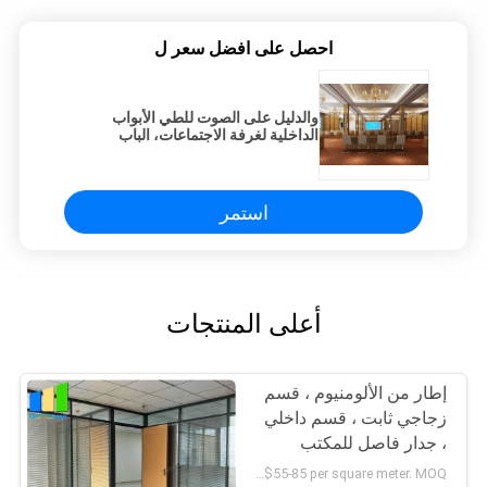
احصل على افضل سعر ل
والدليل على الصوت للطي الأبواب
الداخلية لغرفة الاجتماعات، الباب
الداخلي
استمر
أعلى المنتجات
إطار من الألومنيوم ، قسم
زجاجي ثابت ، قسم داخلي
، جدار فاصل للمكتب
US $55-85 per square meter. MOQ:لا موك ، 1 متر مربع متاح أيضا.