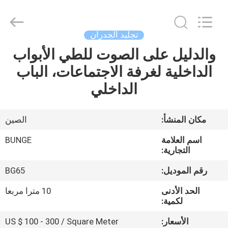
Building
Material
Industrial
Co.,
Ltd.
تجليد الجدران
All
Rights
والدليل على الصوت للطي الأبواب
منزل،
Reserved.
الداخلية لغرفة الاجتماعات، الباب
بيت
الداخلي
منتجات
مكان المنشأ:
الصين
معلومات
اسم العلامة
BUNGE
عنا
التجارية:
رقم الموديل:
BG65
جولة
الحد الأدنى
10 مترا مربعا
في
لكمية:
المعمل
الأسعار:
US $ 100 - 300 / Square Meter