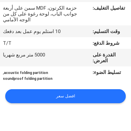
تفاصيل التغليف:
حزمة الكرتون، MDF سمن على أربعة
مراقبة
جوانب الباب، لوحة رغوة على كل من
الوجه الأمامي
الجودة
وقت التسليم:
10 استلم يوم عمل بعد دفعك
اتصل
شروط الدفع:
T/T
بنا
القدرة على
5000 متر مربع شهريا
العرض:
أخبار
تسليط الضوء:
,
acoustic folding partition
soundproof folding partition
اطلب
افضل سعر
اقتباس
خريطة
الموقع