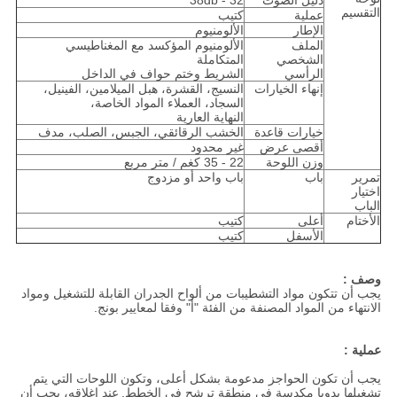
دليل الصوت
32 - 38db
التقسيم
عملية
كتيب
الإطار
الألومنيوم
الملف
الألومنيوم المؤكسد مع المغناطيسي
الشخصي
المتكاملة
الرأسي
الشريط وختم حواف في الداخل
إنهاء الخيارات
النسيج، القشرة، هبل الميلامين، الفينيل،
السجاد، العملاء المواد الخاصة،
النهاية العارية
خيارات قاعدة
الخشب الرقائقي، الجبس، الصلب، مدف
أقصى عرض
غير محدود
وزن اللوحة
22 - 35 كغم / متر مربع
تمرير
باب
باب واحد أو مزدوج
اختيار
الباب
الأختام
أعلى
كتيب
الأسفل
كتيب
وصف :
يجب أن تتكون مواد التشطيبات من ألواح الجدران القابلة للتشغيل ومواد
الانتهاء من المواد المصنفة من الفئة "أ" وفقا لمعايير بونج.
عملية :
يجب أن تكون الحواجز مدعومة بشكل أعلى، وتكون اللوحات التي يتم
تشغيلها يدويا مكدسة في منطقة ترشح في الخطط.
عند إغلاقه، يجب أن