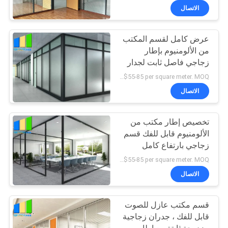
الاتصال
عرض كامل لقسم المكتب
من الألومنيوم بإطار
زجاجي فاصل ثابت لجدار
غرفة الاجتماعات
US $55-85 per square meter. MOQ:لا موك ، 1 متر مربع متاح أيضا.
الاتصال
تخصيص إطار مكتب من
الألومنيوم قابل للفك قسم
زجاجي بارتفاع كامل
US $55-85 per square meter. MOQ:لا موك ، 1 متر مربع متاح أيضا.
الاتصال
قسم مكتب عازل للصوت
قابل للفك ، جدران زجاجية