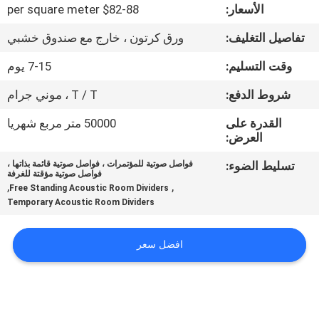
الأسعار:
$82-88 per square meter
مراقبة
تفاصيل التغليف:
ورق كرتون ، خارج مع صندوق خشبي
الجودة
وقت التسليم:
7-15 يوم
شروط الدفع:
T / T ، موني جرام
اتصل
القدرة على
50000 متر مربع شهريا
بنا
العرض:
تسليط الضوء:
فواصل صوتية للمؤتمرات ، فواصل صوتية قائمة بذاتها ،
أخبار
فواصل صوتية مؤقتة للغرفة
,
,
Free Standing Acoustic Room Dividers
Temporary Acoustic Room Dividers
اطلب
اقتباس
افضل سعر
خريطة
الموقع