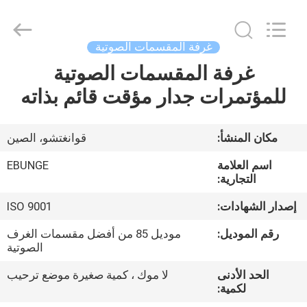
Building
Material
Industrial
Co.,
Ltd.
غرفة المقسمات الصوتية
All
Rights
غرفة المقسمات الصوتية
منزل،
Reserved.
للمؤتمرات جدار مؤقت قائم بذاته
بيت
منتجات
مكان المنشأ:
قوانغتشو، الصين
اسم العلامة
EBUNGE
معلومات
التجارية:
عنا
إصدار الشهادات:
ISO 9001
رقم الموديل:
موديل 85 من أفضل مقسمات الغرف
جولة
الصوتية
في
الحد الأدنى
لا موك ، كمية صغيرة موضع ترحيب
لكمية:
المعمل