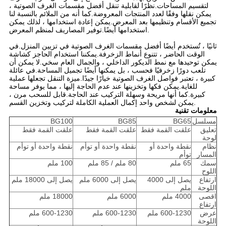
لتقسيم المساحات.نظرًا لقابلية تنقل أفضل مقسمات الغرف الصوتية ،
يمكن نقلها وفقًا لعدد المنتجات المعروضة.كما أنه من الملائم بالنسبة لنا
تجميع الأقسام وتنظيمها بعد المعرض.يمكن إعادة استخدامها ، لذلك يمكن
استخدامها أيضًا.توفير المصاريف لمنظم المعرض.
ثانيًا ، تُستخدم أيضًا أفضل مقسمات الغرف الصوتية في تزيين المنزل.في
الوقت الحاضر ، تتنوع أنماط الزخرفة.يمكننا استخدام الحاجز كشاشة
يمكن توحيدها مع نمط الديكور الداخلي ، والجمال العام سخي.لا يمكن أن
تلعب دورًا زخرفيًا فحسب ، بل يمكنها أيضًا تجميل المساحة.في عائلة
كبيرة ، تعتبر فواصل الغرف الصوتية خيارًا جيدًا.ميزة التنقل تجعلها عملية
للغاية.يمكن فكها وتخزينها عند عدم الحاجة إليها ، مما يوفر مساحة
كبيرة.كما أنها مريحة وسهلة التركيب عند الحاجة.قابل للسحب مرن ،
يمكن لشخص واحد إكمال العملية الكاملة لتركيب وتخزين القسم.
معلومات تقنية
مسلسل
BG65
BG85
BG100
تعليق
علقت القمة فقط
علقت القمة فقط
علقت القمة فقط
لوحة
نظام
نقطة واحدة أو
نقطة واحدة أو توأم
نقطة واحدة أو توأم
المسار
توأم
سمك
65 ملم
80 ملم / 85 ملم
100 ملم
اللوح
ارتفاع
يصل إلى 4000
يصل إلى 6000 ملم
يصل إلى 18000 ملم
اللوحة
ملم
اقصى
4000 ملم
6000 ملم
18000 ملم
ارتفاع
عرض
600-1230 ملم
600-1230 ملم
600-1230 ملم
اللوحة