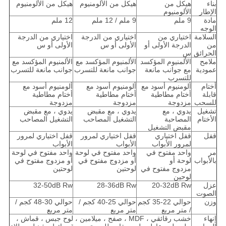
بناء
هيكل من
هيكل من الألومنيوم
هيكل من الألومنيوم
الإطار
الألومنيوم
مادة
9 ملم
9 ملم / 12 ملم
12 ملم
الوجه
السلامة
اختياري من
اختياري من الدرجة
اختياري من الدرجة
من
الدرجة الأولى أو
الأولى أو س
الأولى أو س
الحرائق
س
ملامح
الألمنيوم المؤكسد
الألمنيوم المؤكسد مع
الألمنيوم المؤكسد مع
عمودية
مع جوانب مانعة
جوانب مانعة للتسرب
جوانب مانعة للتسرب
للتسرب
أختام
ألومنيوم أسود مع
ألومنيوم أسود مع
ألومنيوم أسود مع
قابلة
أختام مطاطية
أختام مطاطية
أختام مطاطية
للسحب
مزدوجة
مزدوجة
مزدوجة
تشغيل
يدوي ، مع
يدوي ، مع مقبض
يدوي ، مع مقبض
الأختام
المصاحبة
التشغيل المصاحب
التشغيل المصاحب
مقبض التشغيل
قفل
قفل اختياري
قفل اختياري لمرور
قفل اختياري لمرور
لمرور الأبواب
الأبواب
الأبواب
مر
واحد مفتوح في
واحد مفتوح في لوحة
واحد مفتوح في لوحة
بالأبواب
لوحة أو
أو مزدوج مفتوح في
أو مزدوج مفتوح في
مزدوج مفتوح في
لوحتين
لوحتين
لوحين
عزل
20-32dB Rw
28-36dB Rw
32-50dB Rw
الصوت
وزن
حوالي 22-35 كجم
حوالي 25-40 كجم /
حوالي 30-48 كجم /
/ متر مربع
متر مربع
متر مربع
إنهاء
خشب رقائقي ، MDF ، صفح ، ميلامين ، لوح جبس ، قماش ،