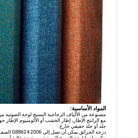
المواد الأساسية:
مصنوعة من الألياف الزجاجية النسيج لوحة الصوتية م
مع الراتنج الإطار، إطار الخشب أو الألومنيوم الإطار ح
جلد أو جلد حقيقي خارج.
درجة الحرائق يمكن أن تصل إلى GB8624 2006 الصف C (نفس 8624 2012 الصف B1) الشرط
يتكون لدينا لوحة النسيج الصوتية من جودة عالية أوينز 