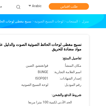
Arabic
من
طلب اقتباس
منزل
المنتجات
لوحات النسيج الصوتية
نسيج مغطى لوحات الحائ
نسيج مغطى لوحات الحائط الصوتية الصوت والدليل ع
مواد مضادة للحريق
تفاصيل المنتج:
مكان المنشأ:
قوانغتشو، الصين
اسم العلامة التجارية:
BUNGE
إصدار الشهادات:
ISOP001
رقم الموديل:
لوحة النسيج الصوتية
شروط الدفع والشحن:
الحد الأدنى لكمية:
100 مترا مربعا