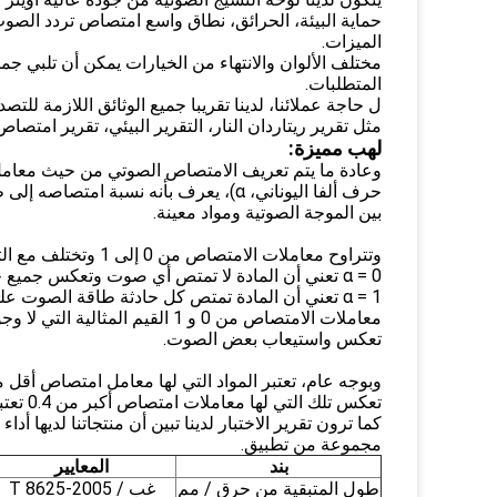
حماية البيئة، الحرائق، نطاق واسع امتصاص تردد الصو
الميزات.
مختلف الألوان والانتهاء من الخيارات يمكن أن تلبي جمي
المتطلبات.
ل حاجة عملائنا، لدينا تقريبا جميع الوثائق اللازمة للتصد
مثل تقرير ريتاردان النار، التقرير البيئي، تقرير امتص
لهب مميزة:
وعادة ما يتم تعريف الامتصاص الصوتي من حيث معامل 
حرف ألفا اليوناني، α)، يعرف بأنه نسبة امتصاصه إلى طاقة الصوت المستقبلة من تفاعل واحد
بين الموجة الصوتية ومواد معينة.
وتتراوح معاملات الامتصاص من 0 إلى 1 وتختلف مع التردد،
α = 0 تعني أن المادة لا تمتص أي صوت وتعكس جميع حوادث الطاقة الصوتية على ذلك.
α = 1 تعني أن المادة تمتص كل حادثة طاقة الصوت عليها ولا تعكس أي منها.
معاملات الامتصاص من 0 و 1 القيم المثالية التي لا وجود لها في الواقع لأن جميع المواد
تعكس واستيعاب بعض الصوت.
وبوجه عام، تعتبر المواد التي لها معامل امتصاص أقل من 5
تعكس تلك التي لها معاملات امتصاص أكبر من 0.4 تعتبر استيعابية.
كما ترون تقرير الاختبار لدينا تبين أن منتجاتنا لديها أدا
مجموعة من تطبيق.
بند
المعايير
طول المتبقية من حرق / مم
غب / T 8625-2005