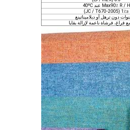
Max90٪ R / H عند 40ºC
≤1٪ (JC / T670-2005)
 فراغ، فرشاة ناعمة لإزالة بقايا