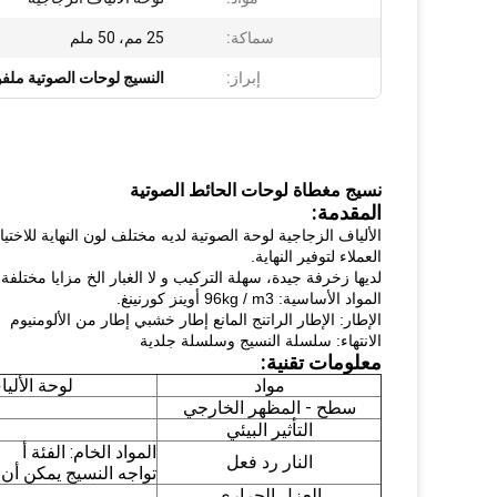
سماكة:
25 مم، 50 ملم
إبراز:
النسيج لوحات الصوتية ملف
نسيج مغطاة لوحات الحائط الصوتية
المقدمة:
الألياف الزجاجية لوحة الصوتية لديه مختلف لون النهاية للاختيا
العملاء لتوفير النهاية.
لديها زخرفة جيدة، سهلة التركيب و لا الغبار الخ مزايا مختلفة
المواد الأساسية: 96kg / m3 أوينز كورنينغ.
الإطار: الإطار الراتنج المانع إطار خشبي إطار من الألومنيوم
الانتهاء: سلسلة النسيج وسلسلة جلدية
معلومات تقنية:
مواد
لوحة الألي
سطح - المظهر الخارجي
التأثير البيئي
المواد الخام: الفئة أ
النار رد فعل
تواجه النسيج يمكن أ
العزل الحراري