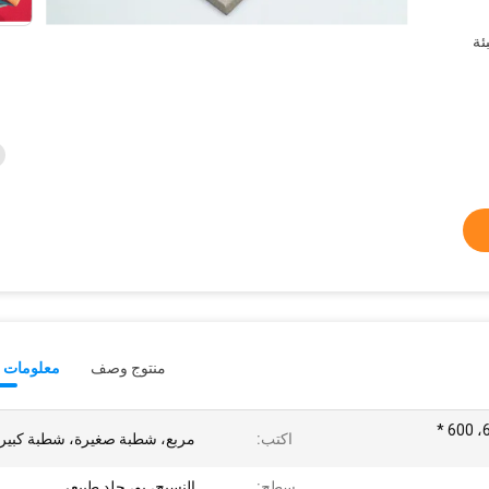
ئة
منتوج وصف
معلومات ت
2440 * 1220، 1200 * 600، 600 *
اكتب:
مربع، شطبة صغيرة، شطبة كبير
سطح:
النسيج، بو، جلد طبيعي