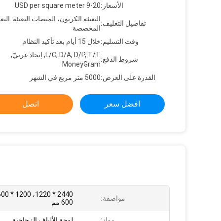
الأسعار:
9-20 USD per square meter
التعبئة الكرتون، المنصات التعبئة. التعب
تفاصيل التغليف:
المخصصة
وقت التسليم:
خلال 15 أيام بعد تأكيد النظام
L/C, D/A, D/P, T/T, إتحاد غربيّ,
شروط الدفع:
MoneyGram
القدرة على العرض:
5000 متر مربع في الشهر
افضل سعر
اتصل
مواصفة:
600 مم
مواد:
لوحة الألياف الزجاجية