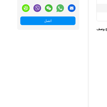
اتصل
ج وصف